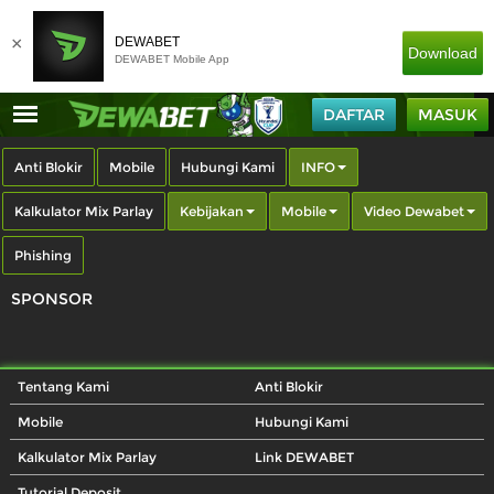
×
DEWABET
Download
DEWABET Mobile App
DAFTAR
MASUK
Anti Blokir
Mobile
Hubungi Kami
INFO
Kalkulator Mix Parlay
Kebijakan
Mobile
Video Dewabet
Phishing
SPONSOR
Tentang Kami
Anti Blokir
Mobile
Hubungi Kami
Kalkulator Mix Parlay
Link DEWABET
Tutorial Deposit