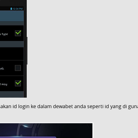
akan id login ke dalam dewabet anda seperti id yang di gu