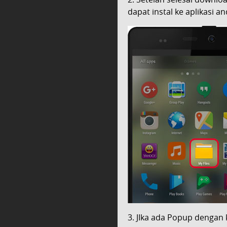
dapat instal ke aplikasi a
3. JIka ada Popup dengan 