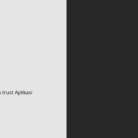
 trust Aplikasi