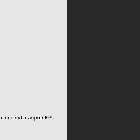
n android ataupun IOS..