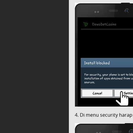
4. Di menu security hara