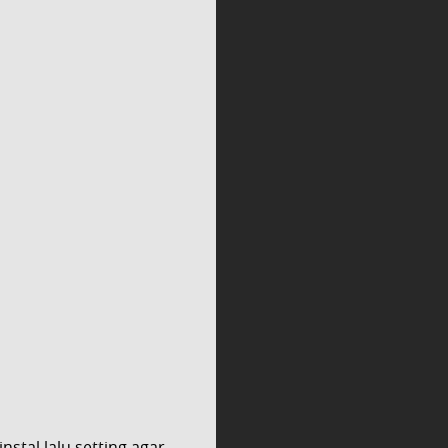
nstal lalu setting agar