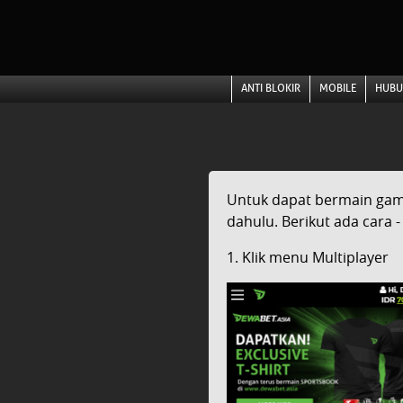
ANTI BLOKIR
MOBILE
HUBU
Untuk dapat bermain game
dahulu. Berikut ada cara -
1. Klik menu Multiplayer