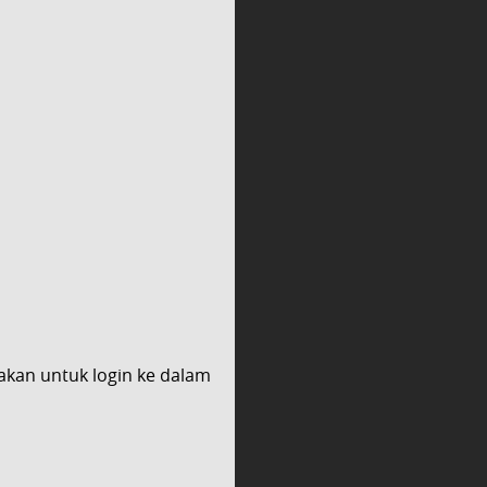
nakan untuk login ke dalam