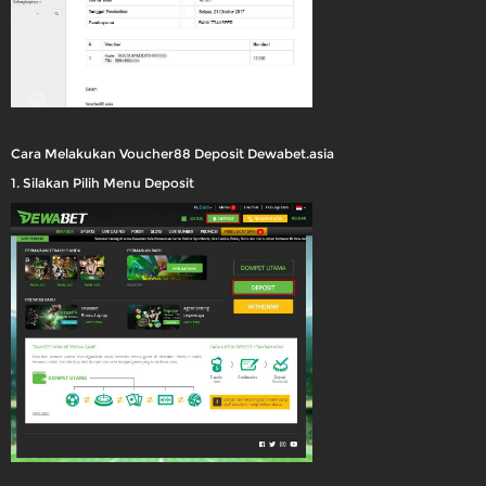
Cara Melakukan Voucher88 Deposit Dewabet.asia
1. Silakan Pilih Menu Deposit