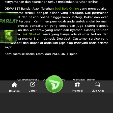
kenyamanan dan keamanan untuk melakukan taruhan online.
DEWABET Bandar Agen Taruhan
Judi Bola Online
yang menyediakan
online game terbaik dengan pilihan yang beragam. Dari permainan
mesin slot dan casino online hingga keno, lottery, Poker dan even
olahraga terbesar. Kami mempermudah anda untuk mulai bermain
dengan proses pendaftaran yang cepat dan juga sistem deposit,
pengiriman dan withdraw yang aman dan nyaman. Pasang taruhan
bola anda
Link Sbobet
resmi yang hanya ada di situs terbaik dan
terpercaya nomor 1 di Indonesia Dewabet. Customer service yang
bersahabat dan dapat di andalkan juga siap melayani anda selama
24/7.
Kami memiliki lisensi resmi dari PAGCOR, Filipina
Cara Pembayaran :
Dukungan Support
Keamanan Terjamin
Daftar
Promosi
Live Chat
Beranda