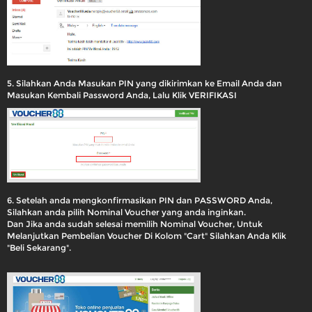
5. Silahkan Anda Masukan PIN yang dikirimkan ke Email Anda dan
Masukan Kembali Password Anda, Lalu Klik VERIFIKASI
6. Setelah anda mengkonfirmasikan PIN dan PASSWORD Anda,
Silahkan anda pilih Nominal Voucher yang anda inginkan.
Dan Jika anda sudah selesai memilih Nominal Voucher, Untuk
Melanjutkan Pembelian Voucher Di Kolom "Cart" Silahkan Anda Klik
"Beli Sekarang".